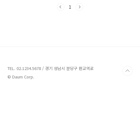
록 도와주는 저소득층대출 상품입니다 신한은행
주거안정월세대출 조건 대출대상) 만19세이상
1
35세 이하의 청년 고객 근로장려금 또는 자녀장
녀금 수급자 연소득 4천이하의 사회초년생 대출
기간) 2년부터 최장 4회 10년까지 대출금리) 연
1.5%평균금리 대출금액) 최대 960만원 (월40만
원) (개인마다 한도차이가 있습니다) 개인에 따라
서 금리와 한도가 다르게 설정됩니다(등급,소득,
대출현황,실적 등에 따라 차등적용 되는 상품) 개
인에 따라 심사가 거절되는 경우가 생길수도 있
다고하니 조심하시..
TEL. 02.1234.5678 / 경기 성남시 분당구 판교역로
© Daum Corp.