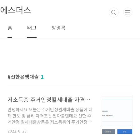
본문 바로가기
에스더스
홈
태그
방명록
신한은행대출
1
저소득층 주거안정월세대출 자격조건 한도
안녕하세요 오늘은 주거안정월세대출 상품에 대
해 한도 및 금리 자격조건 알아볼텐데요 신한 주
거안정 월세대출상품은 저소득층의 주거안정을
위해 최대 960만원(월최대 40만원)의 대출한도
2022. 6. 23.
와 넉넉한 상환기간으로 여유롭게 주거생활 하도