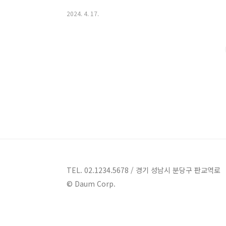
소 : 서울 중구 명동2길 22 1.2층 카페,디저트 더 스
2024. 4. 17.
앤틱한 매력이 새겨진 60년 넘은 근대 건축물입니다. 
매력적인 분위기를 자아냅니다. 공간 내부에는 4미터 층
의 나무 천장 밑으로 큰 창문과 거울들이 공간 전체를 
전문 바리스타와 파티시에가 고..
TEL. 02.1234.5678 / 경기 성남시 분당구 판교역로
© Daum Corp.