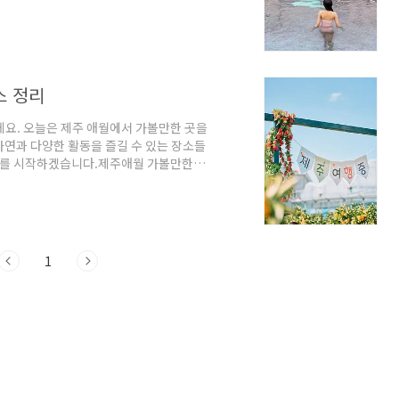
암북길 98펜션 제주 애월에 위치한 미아풀
 이 풀빌라는 자연석으로 만들어진 견고한
빌라의 특별한 점을 알려드리겠습니
물을 단독으로 사용할 수 있습니다.No.2 : 독
스 정리
데요. 오늘은 제주 애월에서 가볼만한 곳을
연과 다양한 활동을 즐길 수 있는 장소들
소개를 시작하겠습니다.제주애월 가볼만한곳
월읍 광령리 3899-5관광농원,팜스테
귤밭은 제주시 애월읍 광령리에 위치한 귤
 한라봉따기체험을 즐길 수 있습니다. 체
야 합니다.먼저, 귤밭에서는 뛰어다니지 말아
1