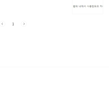
다 kb 직장인 든든 대출
103482 대출대상 만19세 이상 내국인 고객 소득
대 3억원까지 가능 (한도 차이 있음) 대출
능 합니다 개인별로 금리 대출 금액이 틀려지
1