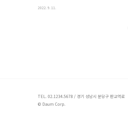
넉넉한 한도와 안정적인 기간 으로 대출해 주는 상품입니
2022. 9. 11.
https://obank.kbstar.com/quics?page=C
증빙 투명한 자 기타 은행 심사에 적격인 분 대출한도 최
금리 최저3.53% 연 평균 대출기간 최장 10년까지 가
는 상품입니다 또한 재직기간 3개..
TEL. 02.1234.5678 / 경기 성남시 분당구 판교역로
© Daum Corp.