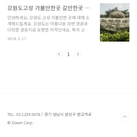
터 여러분들께 각 펜션들의 매력과 특징을 소개
해드리겠습니다. 강원도고성 풀빌라펜션 6곳 정
강원도고성 가볼만한곳 갈만한곳 여행코스 최고
보 1. 고성 메이플 키즈 풀빌라 정보 주소 : 강원
안녕하세요, 강원도 고성 가볼만한 곳에 대해 소
고성군 토성면 사진용촌1길 10-6 고성 메이플 키
개해드릴게요. 강원도는 아름다운 자연 경관과
즈풀빌라 펜션 고성 메이플 키즈 풀빌라는 강원
다양한 관광지로 유명한 지역인데요. 특히 고성
도 고성군 토성면 사진용촌1길 10-6에 위치한 럭
은 그 중에서도 매력적인 곳으로 알려져 있습니
셔리한 신축 키즈 풀빌라입니다. 자연 속에서 맑
2024. 3. 17.
다. 이곳에서는 장엄한 산악과 청정한 바다, 그리
은 공기를 느낄 수 있는 이곳은 아이들과 함께 즐
고 다양한 문화 유산을 만날 수 있죠. 이번에는 고
거운 추억을 만들기에 최적의 장소입니다. 메이
성에서 꼭 방문해야 할 업체를 여러 곳을 소개해
1
플 키즈 풀빌라는 다양한 부대 시설이 제공되어
드리겠습니다. 함께 떠나볼까요? 강원도고성 가
있어 아이..
볼만한곳 3곳 추천 1. 소똥령마을 추천 주소 : 강
원 고성군 간성읍 장신리 체험마을 강원도 고성
에 위치한 소똥령마을은 경치가 아름다운 농산촌
마을입니다. 이 마을은 농가와 비농가가 반반 정
도로 분포되어 있으며, 작은 논 12ha와 밭 9ha
를 가지고 있습니다. 이 아담한 마을은 소박하고
인심이 넉넉한 곳으로, 2003년에 농촌전통테마
마을로 ..
TEL. 02.1234.5678 / 경기 성남시 분당구 판교역로
© Daum Corp.