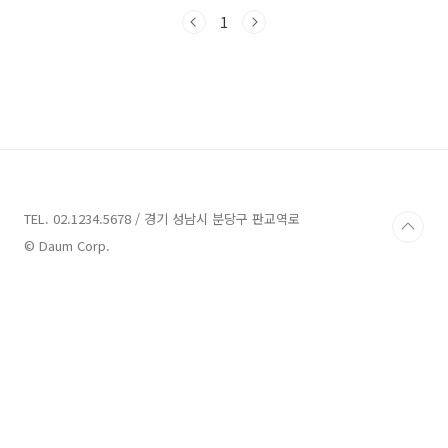
대상으로 넉넉한 한도와 여유로운 상환기간을 바
탕으로 목돈을 제공해주는 상품이라고 합니다 쏠
1
편한 일반공무원 대출 대출대상) 만19세 이상 내
국 거주 고객 공무원 및 국 공립 교사 분들 기타 당
행 심사 기준 만족 하는 고객 대출한도) 최대 1억
5천까지 가능 (개인별로 차이 있음) 대출금리)
3.77%의 연 평균 금리 (개인 마다 금리 변동 있
음) 대출기간) 최장10년 까지 가능 합니다 고객
분들에 따라서 금리와 한도가 다르게 적용 되는
상품 입니다(개인평점,대출현황,재직및 소득 등
에..
TEL. 02.1234.5678 / 경기 성남시 분당구 판교역로
© Daum Corp.