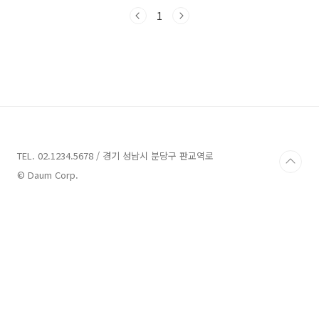
어우러진 이 지역에서 일상의 피로를 풀고 새로
운 경험을 만들어 보세요. 지금부터 한 번씩 함께
1
여행을 떠나보도록 해요! 제주동쪽 가볼만한곳
11곳 추천 1. 봉봉감귤체험농장 추천 주소 : 제주
서귀포시 남원읍 중산간동로7141번길 16 관광
농원,팜스테이 제주동쪽 가볼만한 곳으로 소개할
업체는 봉봉감귤체험농장입니다. 이 농장은 제주
서귀포시 남원읍에 위치해 있으며, 제주 토박이
가족 3대가 운영중인 농장입니다. 인증(6차산업,
농산물우수관리GAP, 제주관광협회)과 3대(60
년..
TEL. 02.1234.5678 / 경기 성남시 분당구 판교역로
© Daum Corp.