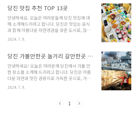
한 펜션들 중에서 어떤 펜션들이 있는지 함께 살
펴보도록 하겠습니다. 그럼 시작해볼까요?당진
당진 맛집 추천 TOP 13곳
펜션 3곳 정보 1. 블루비치펜텔 정보주소 : 충남
안녕하세요. 오늘은 여러분들께 당진 맛집에 대
당진시 석문면 석문해안로 129 블루비치펜텔펜
해 소개해드리려고 합니다. 당진은 맛있는 음식
션 당진 펜션 소개 - 블루비치펜텔당진에 위치한
과 함께 아름다운 자연경관을 갖춘 도시로, 많은
블루비치펜텔은 왜목마을에서 매우 가까운 곳에
사람들이 찾는 관광지입니다. 여러분들이 당진에
위치해 있습니다. 모든 객실에서는 아름다운 바
2024. 7. 9.
방문하게 된다면 꼭 한 번쯤 가보고 싶은 맛집들
다를 조망할 수 있으며, 펜션 앞에서는 일출과 일
을 소개해드리겠습니다. 이제 바로 당진 맛집들
몰을 감상할 수 있습니다.특히, 썰물 시에는 갯벌
을 알아보도록 할게요.당진 맛집 13곳 추천 1.
당진 가볼만한곳 놀거리 갈만한곳 추천해요
에서 조개, 낚시, 굴, 게 등을 채취할 수 있고, 해안
왜목제일횟집 추천주소 : 충남 당진시 석문면 왜
산..
안녕하세요! 오늘은 여러분께 당진에서 가볼 만
목길 26 왜목제일횟집생선회 당진 맛집 소개 -
한 장소를 소개해 드리려고 합니다. 당진은 아름
왜목제일횟집당진 왜목제일횟집은 당진시 석문
다운 자연과 멋진 관광지로 가득한 곳으로, 가족
면 왜목길 26에 위치해 있습니다. 해변가에 위치
여행이나 친구들과의 소풍에 안성맞춤입니다. 이
하여 왜목마을의 멋진 해변 뷰를 감상할 수 있습
2024. 7. 9.
제 함께 당진의 다양한 업체들을 살펴보겠습니
니다.왜목제일횟집은 매 시즌마다 다양한 제철해
다.당진 가볼만한곳 9곳 안내 1. 삽교호 함상공
산물과 신선한 활어회를 제공합니다. 이곳은 신
원 안내주소 : 충남 당진시 신평면 삽교천3길 79
1
선한 재료를 사용하여 준비되는 왜목마을에서 유
삽교호함상공원테마공원 당진에 위치한 삽교호
명한 맛집입니다.왜..
함상공원은 충청남도의 관광정책사업 중 하나로
조성된 곳입니다. 이 곳은 지역사회에 다양한 문
화공간을 제공하고 경제 활성화를 위해 만들어졌
습니다.함상공원은 바다에 정박한 상태의 대형상