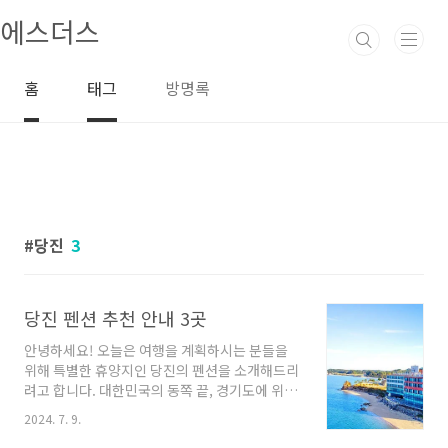
본문 바로가기
에스더스
홈
태그
방명록
당진
3
당진 펜션 추천 안내 3곳
안녕하세요! 오늘은 여행을 계획하시는 분들을
위해 특별한 휴양지인 당진의 펜션을 소개해드리
려고 합니다. 대한민국의 동쪽 끝, 경기도에 위치
한 이곳은 아름다운 자연환경과 편안한 휴식을
2024. 7. 9.
즐길 수 있는 곳으로 유명합니다. 이번에는 다양