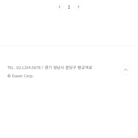
곳을 소개해 드리도록 하겠습니다.횡성 펜션 7곳
안내 1. 위드펫빌리지 애견동반 펜션 안내주소 :
1
강원 횡성군 서원면 월송석화로 183-23펜션 횡
성 위드펫빌리지 애견동반 펜션은 아름다운 자연
속에서 휴식과 힐링을 즐길 수 있는 펜션으로 알
려져 있습니다. 이곳은 사랑하는 반려견과 함께
하는 애견동반 펜션과 가족들의 소중한 추억을
담을 수 있는 가족 펜션으로 운영되고 있습니다.
위드펫빌리지는 객실 독채 펜션이며, 소나무 향
이 가득한 산책로와 계곡, 저렴한 애견 카페, 맛있
는 ..
TEL. 02.1234.5678 / 경기 성남시 분당구 판교역로
© Daum Corp.