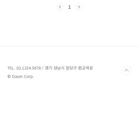
한 장소들이 많이 있습니다. 이번 포스트에서는
부산아이와 함께 가볼 만한 곳을 소개해 드리려
1
고 합니다. 아이들과 함께 꿈같은 여행을 떠나보
세요!부산아이와함께 가볼만한곳 13곳 소개 1.
삼진어묵체험역사관 소개주소 : 부산 영도구 태
종로99번길 36관람,체험 부산아이와 함께 가볼
만한 곳으로 추천드리는 업체 중 하나는 '삼진어
묵체험역사관'입니다. 삼진어묵체험역사관은 부
산 영도구 태종로99번길 36에 위치해 있으며, 네
이버 개인 고객 예약은 매월 세 번째 주 수요일에
오픈되는데요..
TEL. 02.1234.5678 / 경기 성남시 분당구 판교역로
© Daum Corp.