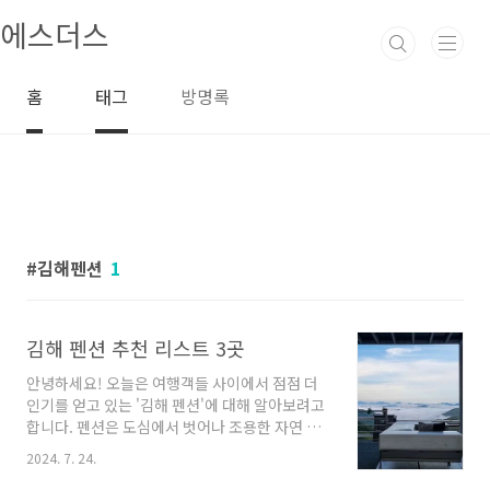
본문 바로가기
에스더스
홈
태그
방명록
김해펜션
1
김해 펜션 추천 리스트 3곳
안녕하세요! 오늘은 여행객들 사이에서 점점 더
인기를 얻고 있는 '김해 펜션'에 대해 알아보려고
합니다. 펜션은 도심에서 벗어나 조용한 자연 속
에서 휴식을 취하고자 하는 분들에게 최적의 선
2024. 7. 24.
택지입니다. 김해에는 매력적인 펜션들이 많이