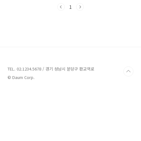
있으니 함께 살펴보도록 하겠습니다.김해 펜션 3
곳 소개 1. 펜션 피네타 소개주소 : 경남 밀양시
1
삼랑진읍 행곡3길 55-36펜션 경남 밀양시 삼랑
진읍에 위치한 펜션 피네타는 아름다운 경치와
함께하는 진정한 힐링 공간입니다. 이틀어리 푸
른 소나무로 둘러싸인 펜션은 평온한 휴식을 위
한 이상적인 장소입니다. 주변에는 금오산과 천
태산이 있어 자연을 만끽할 수 있는 독특한 조망
을 제공합니다.펜션 피네타는 사계절 모두 다양
한 매력을 가지고 있습니다. 봄에는 벚꽃길을 따
라 분홍빛 설..
TEL. 02.1234.5678 / 경기 성남시 분당구 판교역로
© Daum Corp.