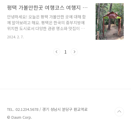
분들과 함께 추천해보고자 합니다. 함께 시작해
볼까요?평택 가볼만한곳 10곳 안내 1. 청학농장
평택 가볼만한곳 여행코스 여행지 알아봐요
안내주소 : 경기 평택시 진위면 야막길 87-20 청
안녕하세요! 오늘은 평택 가볼만한 곳에 대해 함
학농장관광농원,팜스테이 평택에 위치한 청학
께 알아보려고 해요. 평택은 한국의 중부지방에
농장은 도시농업사에 의해 운영되며, GAP 농산
위치한 도시로서 다양한 관광 명소와 맛집이 즐
물우수관리 인증을 받은 체험교육농장입니다.청
비하죠. 이번 글에서는 평택에서 즐길 수 있는 다
학농장은 체리, 블루베리, 방울토마토, 샤인머스
2024. 2. 7.
양한 활동과 추천하는 업체들을 소개해드릴 거예
켓 그리고 사과대추를 생산하고 판매하는 농장입
요. 함께 평택의 매력을 발견해보시죠! 평택 가볼
니다. 이외에도 체험장도 운영하고 있어 방문객
만한곳 11곳 안내 1. 덕동산 근린공원 안내 주소 :
1
은 신선하고 맛있는 과일을 직접 수확하는 즐거
경기 평택시 비전동 산84-14 근린공원 평택 가볼
운 경험을 할 수 있습..
만한 곳 중에 가장 가까운 곳으로 소개되는 덕동
산 근린공원은 경기 평택시 비전동에 위치하고
있습니다. 이 공원은 평택역에서도 가까워 접근
성이 좋아 많은 사람들이 찾는 곳 중 하나입니다.
덕동산 근린공원은 체력 단련을 위한 다양한 기
구들이 마련되어 있어 운동을 즐기는 분들께 추
천합니다. 철봉, 평행봉, 벤치프레스 등 다양한 기
구..
TEL. 02.1234.5678 / 경기 성남시 분당구 판교역로
© Daum Corp.