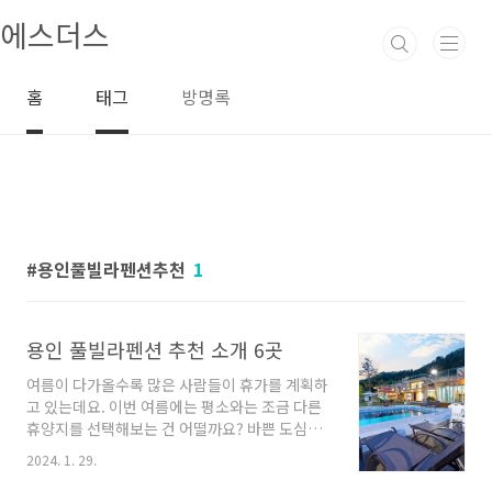
본문 바로가기
에스더스
홈
태그
방명록
용인풀빌라펜션추천
1
용인 풀빌라펜션 추천 소개 6곳
여름이 다가올수록 많은 사람들이 휴가를 계획하
고 있는데요. 이번 여름에는 평소와는 조금 다른
휴양지를 선택해보는 건 어떨까요? 바쁜 도심에
서 벗어나 자연과 함께하는 힐링한 휴가를 즐기
2024. 1. 29.
고 싶다면 용인 풀빌라펜션을 추천해드립니다.