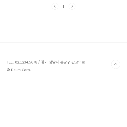
이번 글에서는 용인 지역에 위치한 다양한 풀빌
라펜션 업체들을 소개해드리겠습니다. 그럼 함께
1
용인의 아름다운 자연과 함께하는 힐링한 휴가를
즐겨볼까요? 용인 풀빌라펜션 6곳 안내 1. 힐링
풀빌라펜션 안내 주소 : 경기 가평군 조종면 연인
산로474번길 47-71 펜션 용인 풀빌라펜션은 경
기 가평군 조종면 연인산로474번길 47-71에 위
치한 힐링리조트펜션타운입니다. 이 펜션은 최대
120명을 수용할 수 있는 펜션 그룹으로 야외 수
영장, 족구장, 옥상 테라스, 카페, 화원, 계곡 등
다..
TEL. 02.1234.5678 / 경기 성남시 분당구 판교역로
© Daum Corp.