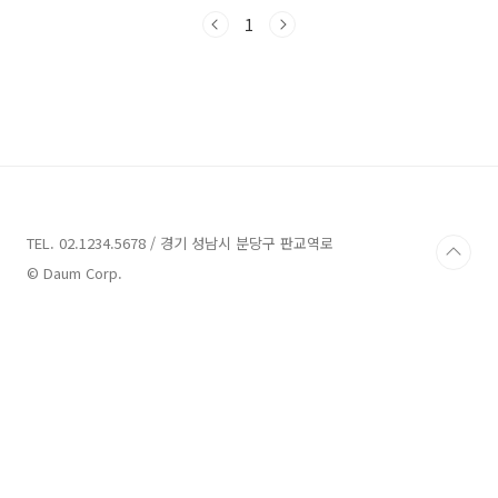
드리도록 하겠습니다. 지금부터 블로그에서 함께
즐거운 시간을 보내보세요!이천 펜션 8곳 추
1
천 1. 십일월오일 추천주소 : 경기 이천시 모가면
군들로82번길 39 십일월오일펜션 십일월오일
은 경기도 이천시 모가면에 위치한 펜션으로, 조
용한 마을 안에서 편안한 휴식을 즐길 수 있는 곳
입니다. 이 펜션은 군들로82번길 39번지에 위치
하고 있습니다.십일월오일은 마음껏 뛰고 놀 수
있는 운동장과 함께 노천탕을 제공하는 비밀스러
운 아지트입니다. 이곳은 아무런 방해 없이 자유
롭게 활동할 수..
TEL. 02.1234.5678 / 경기 성남시 분당구 판교역로
© Daum Corp.