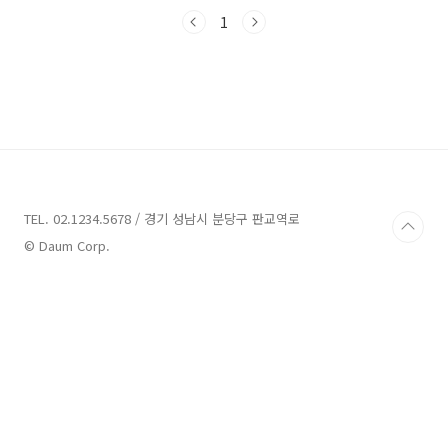
라운펜션 안내주소 : 충남 보령시 머드로 126펜
션 크라운 펜션은 보령시 머드로에 위치한 펜션
1
으로, 2023년 4월과 5월 동안 재정비를 거쳐 라
탄 조명과 화이트&우드 톤의 분위기로 리뉴얼되
어 여행객들을 맞이하고 있습니다. 크라운 펜션
은 깔끔하고 편안한 숙소를 제공하기 위해 최선
을 다하고 있습니다.크라운 펜션에는 여러 가지
유형의 객실이 있습니다. 예를 들어, 306호는 일
반객실로, 기준 2인까지 수용 가능하고, 침실 1
개, 침대 1개, 욕실 1개로 구성되어 있습니다..
TEL. 02.1234.5678 / 경기 성남시 분당구 판교역로
© Daum Corp.