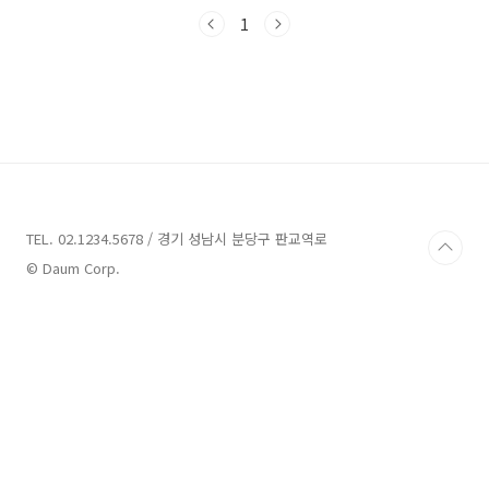
는 풀빌라를 찾아 떠나보시는 건 어떨까요? 온 가
족이나 친구들과 함께 즐거운 시간을 보낼 수 있
1
는 안면도의 풀빌라를 자세히 알아보도록 하겠습
니다. 지금부터 함께 떠나보시죠!안면도 풀빌라
3곳 추천 1. 해비알풀빌라 추천주소 : 충남 태안
군 안면읍 방포1길 29펜션 해비알 풀빌라는 충
남 태안군 안면읍 방포1길 29에 위치한 풀빌라
숙소입니다. 바다의 아름다운 풍경과 맑은 하늘
을 한눈에 감상할 수 있습니다.해비알이라는 이
름은 바다의 경치가 알토란(Altoran)과 같다는
의미를 ..
TEL. 02.1234.5678 / 경기 성남시 분당구 판교역로
© Daum Corp.