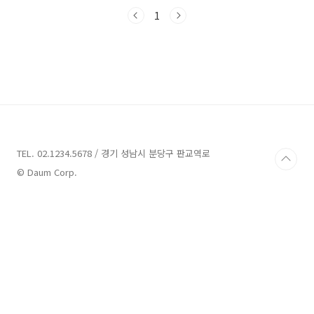
시 잊고, 가족이나 친구들과 함께 특별한 추억을
만들어보는 것은 어떨까요? 이번 포스팅에서는
1
충청도에서 강력 추천하는 다양한 풀빌라를 소개
해드리겠습니다. 각기 다른 매력을 가진 풀빌라
에서 완벽한 힐링을 즐겨보세요!충청도 풀빌라 8
곳 안내 1. 스테이비롯 풀빌라 감성 독채펜션 안
내주소 : 충북 옥천군 군서면 장령산로 473펜
션 충청도의 아름다운 자연 속에서 독특한 경험
을 선사하는 스테이비롯 풀빌라를 소개합니다.
이곳은 감성 넘치는 독채 펜션으로, 충북 옥천군
군서면 장령산로에..
TEL. 02.1234.5678 / 경기 성남시 분당구 판교역로
© Daum Corp.