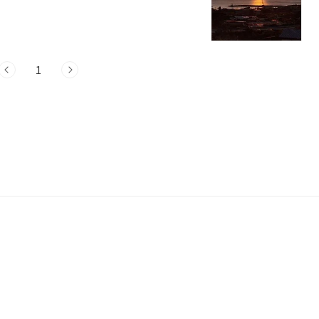
히멜 안내 주소 : 부산 기장군 일광읍 장곡길
군 일광읍 장곡길 89-10에 위치한 기장 풀
한 각 호실 단독 풀빌라입니다. 이 펜션은 숲
 최적의 장소입니다. 빌라 드 히멜은 아름다
1