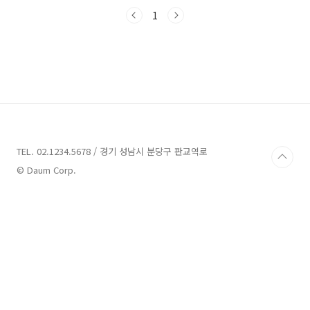
10곳 추천 1. 사유원 추천주소 : 대구 군위군 부
계면 치산효령로 1150식물원,수목원 대구에 위
1
치한 사유원은 고요하고 아름다운 사색의 공간입
니다. 이곳에는 오랜 역사를 이겨낸 나무와 마음
을 빚은 석상들이 함께 존재하고, 아름다운 건축
물들도 있습니다.사유원은 단순한 수목원 관람을
넘어서 자아를 돌아보고 깊이 생각할 수 있는 공
간입니다. 이 곳에서는 원내를 거닐며 진정한 '사
유'를 경험할 수 있습니다.입장료는 다음과 같습
니다:- 평일 성인: 50,000원- 평일 학생(초,중,..
TEL. 02.1234.5678 / 경기 성남시 분당구 판교역로
© Daum Corp.