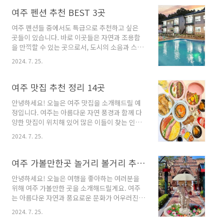
것은 어떨까요? 저는 여러 곳의 풀빌라를 조사해
보았고, 그 중에서도 최고의 업체들을 소개하고
여주 펜션 추천 BEST 3곳
자 합니다. 그럼 당신도 여주의 풀빌라 숙박에 대
여주 펜션들 중에서도 특급으로 추천하고 싶은
해 함께 알아보시죠!여주 풀빌라 3곳 추천 1. 올
곳들이 있습니다. 바로 이곳들은 자연과 조용함
에이풀빌라 추천주소 : 경기 여주시 강천면 가정
을 만끽할 수 있는 곳으로서, 도시의 소음과 스트
긴골길 128-6펜션 서울 근교에서 자연과 휴식
레스에서 벗어나고 싶은 분들에게 안성맞춤입니
을 함께 즐길 수 있는 여주 풀빌라가 소개됩니다.
2024. 7. 25.
다. 오늘은 여러분들께 저희가 선정한 여주 펜션
올에이풀빌라는 경기 여주시 강천면 가정긴골길
들을 소개해드리려고 합니다. 자, 그럼 첫 번째 펜
에 위치하고 있으며, 독채형 펜션으로 여러 가족
션으로 바로 이동해볼까요?여주 펜션 3곳 정
여주 맛집 추천 정리 14곳
이나 커플들에게 사랑을 받고 있습니다. 특히, 강
보 1. 올에이풀빌라 정보주소 : 경기 여주시 강천
남권에서 1..
안녕하세요! 오늘은 여주 맛집을 소개해드릴 예
면 가정긴골길 128-6펜션 여주 펜션 소개: 올에
정입니다. 여주는 아름다운 자연 풍경과 함께 다
이 풀빌라, 블루하우스, 그린하우스경기 여주시
양한 맛집이 위치해 있어 많은 이들이 찾는 인기
에 위치한 올에이 풀빌라는 독채형 펜션으로, 수
있는 여행지입니다. 이 글에서는 여주에서 꼭 가
도권과 서울 근교에서 자연과 휴식을 동시에 즐
2024. 7. 25.
봐야 할 맛집들을 소개해드리겠습니다. 함께 맛
길 수 있습니다. 강남권에서도 1시간 거리로 접근
있는 여행을 떠나볼까요?여주 맛집 14곳 소
이 편리하여 가족이나 커플들에게 사랑 가득한
개 1. 카쿠레가 여주점 소개주소 : 경기 여주시
여주 가볼만한곳 놀거리 볼거리 추천해요
추억을 만들어줄 수 있습니다. 또한, 소규모 팀들
세종로 314 1층일식당 강원도 원주의 일본 가정
의 워크숍 ..
안녕하세요! 오늘은 여행을 좋아하는 여러분을
식 -찐맛집- 카쿠레가가 드디어 여주에도 상륙하
위해 여주 가볼만한 곳을 소개해드릴게요. 여주
였습니다.원주에서 이미 모르는 사람이 없을 정
는 아름다운 자연과 풍요로운 문화가 어우러진
도의 찐 맛집!이제는 여주에서도 느껴보세요.여
도시로, 다채로운 매력이 가득한 곳이에요. 이곳
주의 숨은 찐 맛집으로 sns에서도 매우 핫한 카
2024. 7. 25.
에서 특별한 경험을 만들어보고 싶다면 지금 바