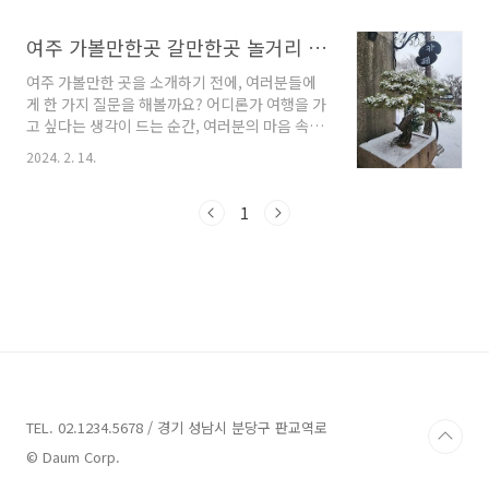
쿠레가 여주점!여주에서 쉽게 볼 수 없었던 돈부
로 함께 여행을 떠나볼까요? 그럼 출발해봅시다!
리,튀김,면요리 등 최강 비주얼과 맛을 자랑하는
여주 가볼만한곳 10곳 정보 1. 루덴시아 테마파
여주 가볼만한곳 갈만한곳 놀거리 최고
연인들의 데이트 코스이면서 가족과의 행복한 외
크 정보주소 : 경기 여주시 산북면 금품1로 177
식도 가능하고 ..
여주 가볼만한 곳을 소개하기 전에, 여러분들에
여주 루덴시아테마파크 루덴시아 테마파크는 경
게 한 가지 질문을 해볼까요? 어디론가 여행을 가
기 여주시에 위치한 유럽 문화와 예술을 담은 놀
고 싶다는 생각이 드는 순간, 여러분의 마음 속에
이터입니다. 놀이를 통해 아이들과 어른들이 삶
는 어떤 장소가 떠오르나요? 아름다운 자연 속에
을 풍요롭게 만들 수 있도록 설계되었습니다.일
2024. 2. 14.
서 산책하며 힐링을 찾고 싶을까요? 아니면 역사
상에서 벗어나 차가운 디지털 세계와 달리, 루덴
와 문화를 함께 느낄 수 있는 곳에 가보고 싶은 마
시아는 아날로그 감성과 따뜻한 분위기를 느낄
음일까요? 이번 블로그에서는 한국의 작은 도시
1
수 있는 공간입니다. 여기에서는 아련한 추억을
중 하나인 여주를 소개해드리고자 합니다. 여주
되살리고, 오래된 익..
는 경기도 남부에 위치한 작은 도시이지만, 풍부
한 자연과 독특한 문화, 맛집과 쇼핑 등 다양한 매
력을 가지고 있습니다. 함께 여주를 탐험해보면
서, 특별한 추억을 만들어보는 건 어떨까요? 이제
부터 여행을 떠날 준비를 하시면서, 여주 가볼만
한 곳들을 살펴볼까요? 여주 가볼만한곳 8곳 추
천 1. 더 포레 1947 추천 주소 : 경기 여주시 ..
TEL. 02.1234.5678 / 경기 성남시 분당구 판교역로
© Daum Corp.