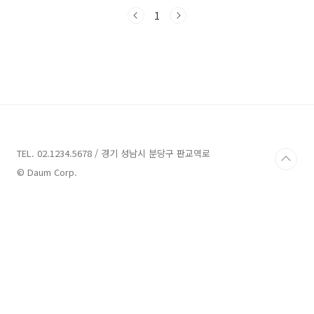
죠!횡성 맛집 12곳 정보 1. 저문강에 삽을 씻고
정보주소 : 강원 횡성군 횡성읍 화성로 104 저문
1
강에 삽을 씻고돈가스 횡성 맛집 소개횡성에 방
문하신 여러분을 환영합니다. 횡성은 웰리힐리파
크, 횡성호수길, 횡성루지, 한우축제 등 다양한 관
광 명소가 있어 즐거운 여행을 할 수 있는 곳입니
다.만약 한우 말고 다른 메뉴를 고민하고 계신다
면, 저문강에 삽을 씻고라는 식당을 추천해드립
니다. 저문강에 삽을 씻고는 횡성에서 오래된 경
양식 돈가스집으로, 2대째 운영되고 있는 곳입니
다..
TEL. 02.1234.5678 / 경기 성남시 분당구 판교역로
© Daum Corp.