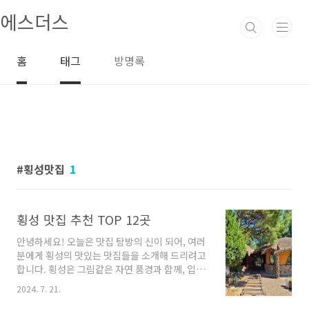
본문 바로가기
에스더스
홈
태그
방명록
횡성맛집
1
횡성 맛집 추천 TOP 12곳
안녕하세요! 오늘은 맛집 탐방의 신이 되어, 여러
분에게 횡성의 맛있는 맛집들을 소개해 드리려고
합니다. 횡성은 그림같은 자연 풍경과 함께, 입맛
을 만족시켜줄 다양한 음식점들로 가득 찬 곳이
2024. 7. 21.
에요. 함께 횡성의 맛있는 맛집들을 탐험해보시