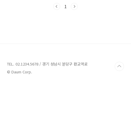
다. 함께 떠나볼 준비가 되셨나요? 그러면 바로
시작해볼까요? 상주 가볼만한곳 5곳 소개 1. 성
1
주봉자연휴양림 소개 주소 : 경북 상주시 은척면
성주봉로 3 휴양림,산림욕장 성주봉자연휴양림
은 경북 상주시에 위치한 휴양림으로, 2001년 6
월 29일 개장한 자연휴양림입니다. 성주봉은 속
리산 천황봉에서 남산 국사봉을 따라 뻗은 소백
산맥의 한 자락으로 높이는 606.6m이며, 휴양림
은 성주봉의 기슭에 조성되어 있습니다. 성주봉
자연휴양림의 구역면적은 약 200만m²이며, 하
루 최대 1,5..
TEL. 02.1234.5678 / 경기 성남시 분당구 판교역로
© Daum Corp.