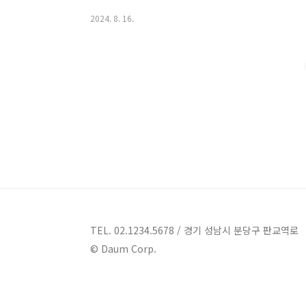
곳에서의 특별한 경험이 여러분을 기다리고 있습니다!거제
2024. 8. 16.
풀빌라 펜션 정보주소 : 경남 거제시 하청면 칠천로 1
제시 하청면에 위치한 레인보우 키즈 풀빌라 펜션은 가
이 펜션은 타인과 완전히 분리된 개인적인 공간을 제공하
있습니다.레인보우 패밀리 풀빌라의 주요 특징은 다음..
TEL. 02.1234.5678 / 경기 성남시 분당구 판교역로
© Daum Corp.