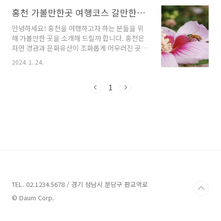
통해 편안하고 즐거운 휴양을 즐길 수 있을 거에
요. 자, 그럼 바로 시작해볼까요? 홍천 풀빌라펜
홍천 가볼만한곳 여행코스 갈만한곳 알아봐요
션 3곳 안내 1. 오캄럭스클럽 & 키즈풀빌라 안내
안녕하세요! 홍천을 여행하고자 하는 분들을 위
주소 : 강원 홍천군 서면 굴업솔골길 29 펜션 홍천
해 가볼만한 곳을 소개해 드릴까 합니다. 홍천은
에 위치한 풀빌라펜션으로서, 오캄럭스클럽 & 키
자연 경관과 문화유산이 조화롭게 어우러진 곳으
즈풀빌라는 독채형 키즈펜션과 실내수영장이 있
로, 매년 많은 관광객들이 찾는 인기 여행지입니
는 호텔동으로 구성되어 있습니다. 이 풀빌라펜
2024. 1. 24.
다. 이번 글에서는 홍천에서 꼭 가봐야 할 업체들
션은 오션월드 & 비발디파크 스키장에서 차로 5
을 소개해드리겠습니다. 함께 따라가보시죠! 홍
분 거리에 위치해 있으며, 모든 객실이 산으로 둘
천 가볼만한곳 9곳 안내 1. 무궁화수목원 안내 주
1
러싸여 있어 프라이빗한 분위기를 즐길 수 있습
소 : 강원 홍천군 영서로 2937-12 식물원,수목원
니다. 독채..
홍천에 위치한 무궁화수목원은 산책하기에 매우
좋은 장소입니다. 산책로는 잘 정리되어 있어서
많은 가족들이 찾아옵니다. 도중에는 휴식을 취
할 수 있는 벤치나 쉼터도 마련되어 있습니다. 한
국의 꽃인 무궁화의 다양한 종류를 구경할 수 있
어서 놀라웠습니다. 또한 도서관도 있는데, 방문
하실 때 꼭 들러보시길 추천드립니다. 입장료와
주차료..
TEL. 02.1234.5678 / 경기 성남시 분당구 판교역로
© Daum Corp.