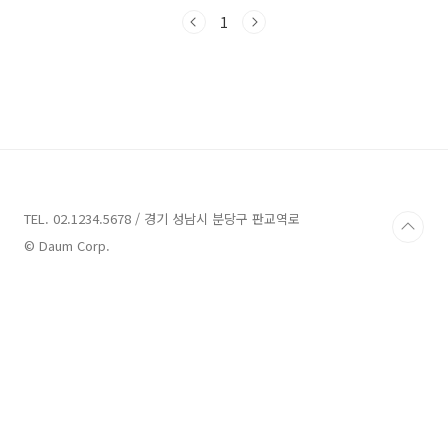
격으로 훌륭한 맛을 경험할 수 있는 예산 맛집 몇
곳을 소개하려 합니다. 각기 다른 매력을 가진 이
1
맛집들을 통해 여러분의 입맛을 사로잡아 보세
요!예산 맛집 8곳 정보 1. 외갓집소머리국밥 정
보주소 : 충남 예산군 예산읍 천변로 157한식 충
청남도 예산군 예산읍에 위치한 외갓집 소머리국
밥은 지역 내에서 유명한 맛집으로, 백종원 선생
님께서도 인정한 유일무이한 국밥집입니다. 이곳
은 방송 프로그램 ‘백종원 시장이 되다’ 19화에
출연한 이력이 있으며, 백종원 선생님에게 레시
피..
TEL. 02.1234.5678 / 경기 성남시 분당구 판교역로
© Daum Corp.