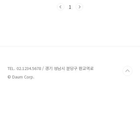
시죠! 밀양 가볼만한곳 12곳 소개 1. 밀양아리랑
우주천문대 소개 주소 : 경남 밀양시 밀양대공원
1
로 86 천문대 밀양아리랑우주천문대는 작지만
알차게 구성된 공간으로 알려져 있습니다. 이곳
은 밀양시에 위치하고 있는데, 밀양대공원로 86
번지에 자리하고 있습니다. 밀양아리랑우주천문
대는 가족이나 친구와 함께 즐거운 시간을 보낼
수 있는 곳으로 알려져 있습니다. 밀양아리랑우
주천문대를 방문할 경우, 천체 관측 예약을 해서
방문하는 것을 추천합니다. 천체 관측은 밤에 하
늘을 바라보며 다양한 ..
TEL. 02.1234.5678 / 경기 성남시 분당구 판교역로
© Daum Corp.