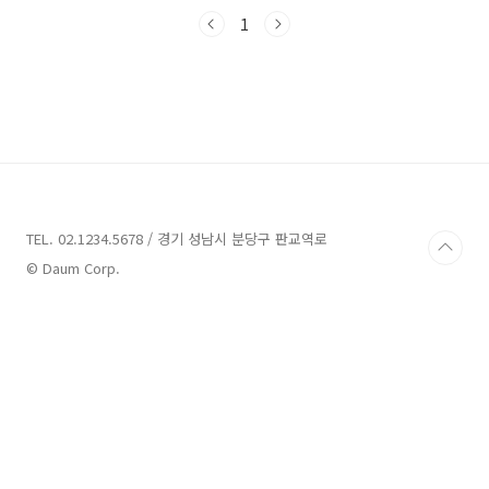
있어서 오늘은 그 중에서도 특히 가볼만한 곳들
을 소개해드리려고 합니다. 함께 청송을 떠나서
1
힐링하고 활력을 얻어보시는 건 어떨까요? 그럼
시작해볼까요? 청송 가볼만한곳 7곳 추천 1. 백
일홍 추천 주소 : 경북 청송군 파천면 송소고택길
21 카페,디저트 백일홍은 경북 청송군 파천면 송
소고택길 21에 위치한 레트로 감성 한옥카페입
니다. 백일홍은 특히 전 메뉴를 수제로 만들어 이
용자들에게 고품질의 음식을 제공하고 있습니다.
이곳에서는 옛날 한옥의 분위기를 느낄 수 있으
며, 아름다운 자..
TEL. 02.1234.5678 / 경기 성남시 분당구 판교역로
© Daum Corp.