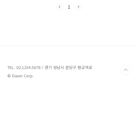
펜션 선택에 도움을 드리고자 합니다. 함께 시작
해볼까요?함안 펜션 4곳 추천 1. 리틀포레스트
1
추천주소 : 경남 함안군 칠서면 태곡1길 159-15
펜션 함안 펜션 중 한 곳인 리틀포레스트는 경남
함안군 칠서면 태곡1길 159-15에 위치해 있습니
다. 이 펜션은 하루에 한 팀만을 받으며, 펜션은 1
채로 구성되어 있습니다.리틀포레스트는 자연 속
에서 아이들이 마음껏 뛰어놀고 구를 수 있는 공
간으로, 엄마의 마음으로 세심하게 준비되었습니
다. 펜션 내부에는 키즈플레이존과 3개의 방..
TEL. 02.1234.5678 / 경기 성남시 분당구 판교역로
© Daum Corp.