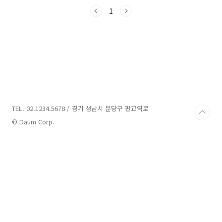
자연과 조화를 이룬 편안한 숙박을 제공하며, 겨
울에는 신선한 황태를 맛볼 수 있는 특별한 매력
1
을 지니고 있습니다. 그럼 함께 김포 펜션을 탐방
해볼까요?김포 펜션 7곳 정보 1. 해밀펜션 정보
주소 : 인천 강화군 길상면 해안남로619번길 14
펜션 해밀펜션은 인천 강화군 길상면에 위치한
펜션입니다. 이곳은 강화 최남단 선두포구에 자
리하고 있으며 동검도와 마니산이 펼쳐진 풍경을
배경으로 넓게 펼쳐진 바다와 갯벌을 조망할 수
있습니다. 해밀펜션은 지중해풍의 아름다운 외관
과 최..
TEL. 02.1234.5678 / 경기 성남시 분당구 판교역로
© Daum Corp.