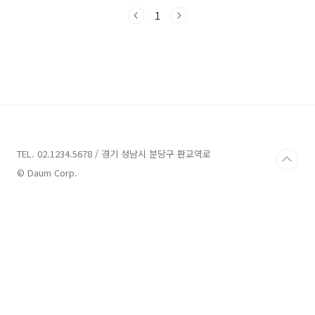
과 함께 풀빌라펜션의 매력적인 업체들을 살펴보
도록 하겠습니다. 기장 풀빌라펜션 5곳 안내 1.
1
빌라 드 히멜 안내 주소 : 부산 기장군 일광읍 장곡
길 89-10 펜션 기장 풀빌라펜션 - 빌라 드 히멜
부산 기장군 일광읍 장곡길 89-10에 위치한 기장
풀빌라펜션인 빌라 드 히멜은 2023년 6월에 신
규로 오픈한 각 호실 단독 풀빌라입니다. 이 펜션
은 숲과 바다를 동시에 품고 있어 쉼과 휴식이 필
요한 순간에 최적의 장소입니다. 빌라 드 히멜은
아름다운 바다를 구경할 수 있는 위..
TEL. 02.1234.5678 / 경기 성남시 분당구 판교역로
© Daum Corp.