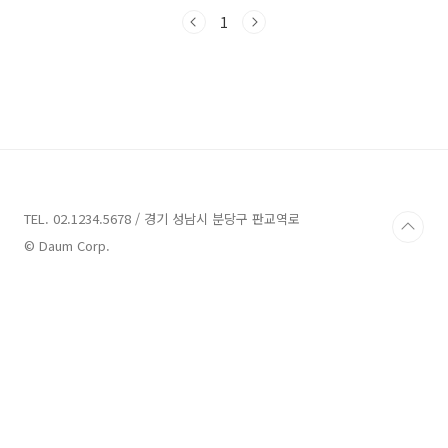
도록 하겠습니다. 괴산 가볼만한곳 3곳 정보 1.
한지체험박물관 정보 주소 : 충북 괴산군 연풍면
1
원풍로 233 박물관 괴산 가볼만한 곳 중 한지체
험박물관을 소개해드리겠습니다. 한지체험박물
관은 충북 괴산군 연풍면 원풍로 233에 위치하고
있습니다. 이곳에서는 충북무형문화재 17호인
안치용한지장의 다양한 한지와 한지관련 유물,
그리고 한지제작과정을 직접 보실 수 있습니다.
한지체험박물관에서는 한지를 만들어보는 체험
을 할 수도 있습니다. 한지공예품을 만들어보면
서 한지에 대한 깊은..
TEL. 02.1234.5678 / 경기 성남시 분당구 판교역로
© Daum Corp.