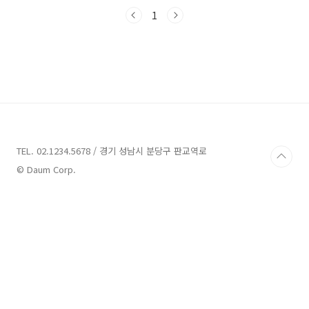
출 상품으로 소액대출 무담보 신용담보 상품입니
다. 직업과 소득에 관계없이 만 19세 이상 내국인
1
이라면 누구나 신청이 가능한데요 서울보증보험
(주) 보험증권 발급이 필요합니다. 하나원큐 비상
금대출 한도 및 기간 상환방식 최저50만원~최대
300만원 까지 대출 가능한 상품으로 타 은행의
비상금대출 또한 최대 한도 300만원인 점은 동일
합니다. 상품명답게 별도로 제출이 필요한 대출
서류는 없으며 본인인증 만으로 본인 신용도에
따라 한도 조회 후 대출진행이 가능합니다. 신용
도에 따라 한도 및 ..
TEL. 02.1234.5678 / 경기 성남시 분당구 판교역로
© Daum Corp.