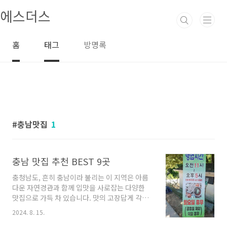
본문 바로가기
에스더스
홈
태그
방명록
충남맛집
1
충남 맛집 추천 BEST 9곳
충청남도, 흔히 충남이라 불리는 이 지역은 아름
다운 자연경관과 함께 입맛을 사로잡는 다양한
맛집으로 가득 차 있습니다. 맛의 고장답게 각종
전통 음식뿐만 아니라 현대적인 감각이融합된 요
2024. 8. 15.
리들도 함께 즐길 수 있는 곳이죠. 이번 포스팅에