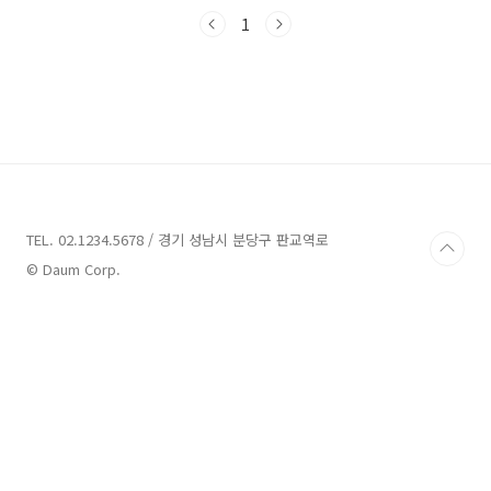
서는 충남에서 꼭 가봐야 할 맛집들을 소개해 드
리겠습니다. 여러분의 미각 여행을 함께 떠나볼
1
까요?충남 맛집 9곳 정보 1. 장원막국수 정보주
소 : 충남 부여군 부여읍 나루터로62번길 20막국
수 장원막국수는 충남 부여군 부여읍 나루터로
62번길 20에 위치한 막국수 전문점입니다. 이곳
은 부소 산성 근처에 자리잡고 있으며, 허름한 시
골집을 개조하여 소박하고 아늑한 분위기를 자랑
합니다.대표 메뉴는 새콤달콤한 육수와 높은 메
밀 함량을 자랑하는 국수로, 주문 시 즉석에서 뽑
아내는 신..
TEL. 02.1234.5678 / 경기 성남시 분당구 판교역로
© Daum Corp.