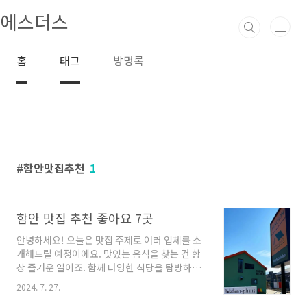
본문 바로가기
에스더스
홈
태그
방명록
함안맛집추천
1
함안 맛집 추천 좋아요 7곳
안녕하세요! 오늘은 맛집 주제로 여러 업체를 소
개해드릴 예정이에요. 맛있는 음식을 찾는 건 항
상 즐거운 일이죠. 함께 다양한 식당을 탐방하며
어떤 맛들을 만날 수 있는지 함께 알아보겠습니
2024. 7. 27.
다. 지금부터 여러분과 함께 맛있는 여정에 떠나