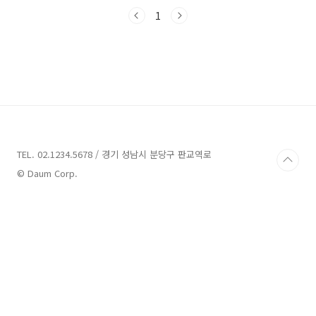
볼까요? 그럼 시작해봅시다!함안 맛집 7곳 추
천 1. 카페북촌 추천주소 : 경남 함안군 함안면
1
북촌1길 15-15카페,디저트 함안에 위치한 카페
북촌은 북촌1길에 위치하고 있습니다. 이곳은 함
안에서 인기있는 카페로, 맛있는 브런치와 파스
타를 즐길 수 있는 곳으로 알려져 있습니다. 카페
북촌은 함안의 데이트 장소로도 인기가 높아 함
께하는 시간을 더욱 특별하게 만들어줍니다.카페
북촌은 고급스러운 인테리어와 아늑한 분위기로
유명합니다. 이곳에서는 다양한 메뉴를 제공하고
있어 방문..
TEL. 02.1234.5678 / 경기 성남시 분당구 판교역로
© Daum Corp.