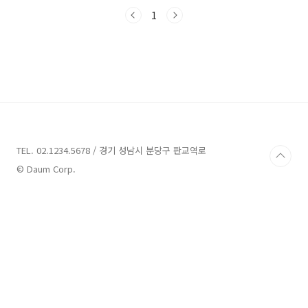
진에 위치한 풀빌라펜션 중 몇 곳을 살펴보려고
합니다. 가볍게 즐길 수 있는 숙소부터 고급스러
1
운 펜션까지 다양한 선택지가 있으니, 함께 알아
보도록 하겠습니다.（답변내용： 주문진 풀빌라
펜션 소개）주문진 풀빌라펜션 4곳 정보 1. 115
풀빌라 정보주소 : 강원 강릉시 주문진읍 신리천
로 115펜션 안녕하세요.2023년 06월에 신축한
강릉 115풀빌라 입니다.저희 펜션은 깔끔함과 모
던한 인테리어를 자랑하며, 약 40평의 독채펜션
으로 커플, 가족, 단체 모두가 만족할 수 있는 풀
빌라..
TEL. 02.1234.5678 / 경기 성남시 분당구 판교역로
© Daum Corp.