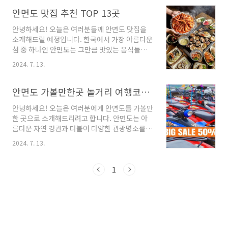
는 풀빌라를 찾아 떠나보시는 건 어떨까요? 온 가
족이나 친구들과 함께 즐거운 시간을 보낼 수 있
안면도 맛집 추천 TOP 13곳
는 안면도의 풀빌라를 자세히 알아보도록 하겠습
안녕하세요! 오늘은 여러분들께 안면도 맛집을
니다. 지금부터 함께 떠나보시죠!안면도 풀빌라
소개해드릴 예정입니다. 한국에서 가장 아름다운
3곳 추천 1. 해비알풀빌라 추천주소 : 충남 태안
섬 중 하나인 안면도는 그만큼 맛있는 음식들로
군 안면읍 방포1길 29펜션 해비알 풀빌라는 충
도 유명합니다. 지금부터 함께 안면도의 다양한
남 태안군 안면읍 방포1길 29에 위치한 풀빌라
2024. 7. 13.
맛집들을 살펴보도록 하겠습니다. 자, 그럼 시작
숙소입니다. 바다의 아름다운 풍경과 맑은 하늘
해볼까요?안면도 맛집 13곳 추천 1. 막퍼주는횟
을 한눈에 감상할 수 있습니다.해비알이라는 이
집 추천주소 : 충남 태안군 안면읍 백사장1길 125
안면도 가볼만한곳 놀거리 여행코스 추천해요
름은 바다의 경치가 알토란(Altoran)과 같다는
1층, 2층생선회 안면도에 위치한 막퍼주는횟집
의미를 ..
안녕하세요! 오늘은 여러분에게 안면도를 가볼만
은 충남 태안군 안면읍 백사장1길 125에 위치해
한 곳으로 소개해드리려고 합니다. 안면도는 아
있습니다. 이 횟집은 안면도에서 가장 큰 항구인
름다운 자연 경관과 더불어 다양한 관광명소를
백사장항에서 매일 어획된 제철해산물을 경매하
보유하고 있는 곳으로 유명합니다. 이곳을 방문
여 고객들에게 맛있는 퍼를 제공합니다.막퍼주는
2024. 7. 13.
하면서 새로운 경험과 추억을 만들어보세요. 지
횟집은 사계절 내내 다양한 제철해산물을 즐길
금부터 여러분과 함께 안면도의 다양한 업체들을
수 있는 곳으로, 제철에 따라 변화하는 맛과 신선
살펴보려고 합니다. 그럼 시작해볼까요?안면도
1
한 해산물을 맛볼 수 있습니다. 횟감이 적절하게
가볼만한곳 8곳 추천 1. 태안레포츠 추천주소 :
신선하..
충남 태안군 안면읍 꽃지1길 213 태안레포츠
ATV체험장 충남 태안군에 위치한 태안레포츠는
안면도 꽃지해수욕장에서 운영되는 대규모 종합
레포츠 테마파크입니다. 이곳은 ATV, 고카트, 서