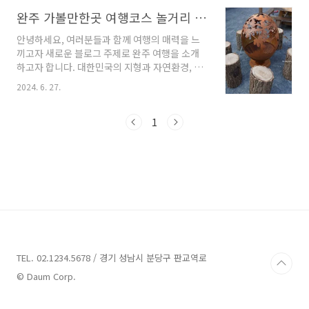
저와 함께 완주 지역에 위치한 여러 풀빌라펜션
을 살펴보며, 여름 휴가를 위한 최적의 선택을 해
완주 가볼만한곳 여행코스 놀거리 좋아요
보도록 하겠습니다. 그럼 지금부터 함께 시작해
안녕하세요, 여러분들과 함께 여행의 매력을 느
볼까요?완주 풀빌라펜션 6곳 안내 1. 피에스타
끼고자 새로운 블로그 주제로 완주 여행을 소개
44 안내주소 : 전북 완주군 상관면 상관소양로
하고자 합니다. 대한민국의 지형과 자연환경, 그
94-44펜션 완주 풀빌라펜션을 소개하는 글입니
리고 다양한 업체들의 매력적인 프로그램을 통해
다. 피에스타 44는 전북 완주군 상관면에 위치한
2024. 6. 27.
완주로 떠나보는 건 어떨까요? 지금부터 함께 온
신축된 풀빌라입니다. 전주한옥마을에서 차로
전한 여행 경험을 만들어보기 위해 노력하겠습니
10분, 공기마을 편백나무 숲에서는 5분이 걸립니
다. 함께 여행의 숨은 매력을 찾아 보시죠!완주 가
1
다. 피에스타 44는 여러분들이 지친 일상에서 벗
볼만한곳 10곳 추천 1. 경천애인마을 추천주소 :
어나..
전북 완주군 경천면 오복대석길 45체험마을 완
주에는 다양한 가볼만한 곳이 있습니다. 그 중 한
곳은 경천애인마을입니다. 경천애인마을은 전북
완주군 경천면에 위치하고 있으며, 오복대석길
45번지에 자리하고 있습니다. 이 곳은 상태보존
과 전통문화가 공존하는 공간으로 알려져 있습니
다. 경천면생활체육공원과 1급수 하천인 구룡천
이 어우러져 ..
TEL. 02.1234.5678 / 경기 성남시 분당구 판교역로
© Daum Corp.