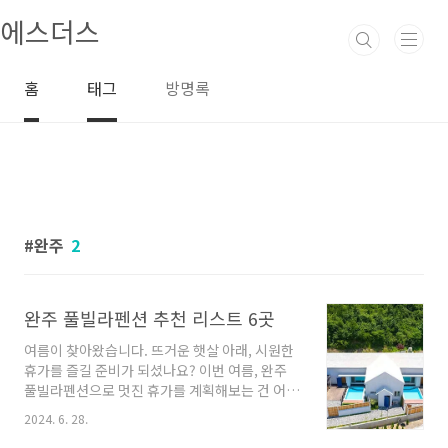
본문 바로가기
에스더스
홈
태그
방명록
완주
2
완주 풀빌라펜션 추천 리스트 6곳
여름이 찾아왔습니다. 뜨거운 햇살 아래, 시원한
휴가를 즐길 준비가 되셨나요? 이번 여름, 완주
풀빌라펜션으로 멋진 휴가를 계획해보는 건 어떨
까요? 완주 풀빌라펜션은 천혜의 자연과 편안한
2024. 6. 28.
휴식을 제공하는 곳으로 알려져 있습니다. 이제