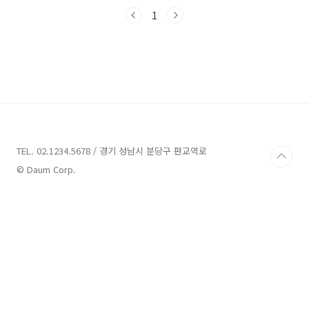
다. 지금부터 함께 다양한 풀빌라펜션을 살펴보
며 몸과 마음을 힐링해보세요." 거창 풀빌라펜션
1
4곳 정보 1. 더하루풀빌라펜션 정보 주소 : 전북
무주군 무풍면 구천동로 543 펜션 전북 무주군
무풍면에 위치한 더하루풀빌라펜션은 감각적이
면서도 세련된 선택으로 손꼽히는 펜션입니다.
현대적이고 고급스러운 인테리어로 신축된 1층
과 2층 단독 풀빌라를 제공합니다. 여름에는 수영
장에서 물놀이를 즐길 수 있고, 겨울에는 포근한
스파에서 편안한 시간을 보낼 수 있습니다. 무주
더하루풀빌라펜션은 ..
TEL. 02.1234.5678 / 경기 성남시 분당구 판교역로
© Daum Corp.