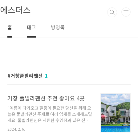
본문 바로가기
에스더스
홈
태그
방명록
거창풀빌라펜션
1
거창 풀빌라펜션 추천 좋아요 4곳
"여름이 다가오고 힐링이 필요한 당신을 위해 오
늘은 풀빌라펜션 주제로 여러 업체를 소개해드릴
게요. 풀빌라펜션은 시원한 수영장과 넓은 잔디
마당, 그리고 편안한 숙소까지 제공해주어 휴식
2024. 2. 6.
과 여유를 동시에 누릴 수 있는 최고의 선택입니