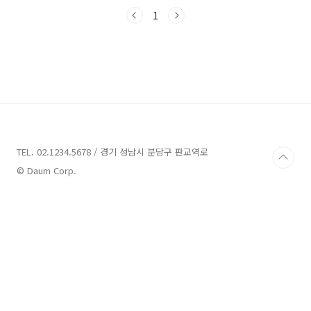
보시죠!무주 맛집 12곳 안내 1. 무주돌짬뽕 안내
주소 : 전북 무주군 무주읍 무주로 1739 무주돌짬
1
뽕중식당 무주 맛집으로 소개되는 무주돌짬뽕은
전북 무주군 무주읍 무주로 1739에 위치해 있습
니다. 이곳은 푸짐한 해물과 신선한 야채로 만든
맛깊은 짬뽕으로 유명합니다. 무주돌짬뽕은 모든
면에 무주특산품 천마가루를 사용하여 자가제면
되어 건강까지 챙겨드립니다. 더불어 숙성된 돈
등심으로 만든 탕수육도 제공되어 최상의 맛을
경험할 수 있습니다.메뉴로는 해물짬뽕, 해물짬
뽕밥, 고기..
TEL. 02.1234.5678 / 경기 성남시 분당구 판교역로
© Daum Corp.