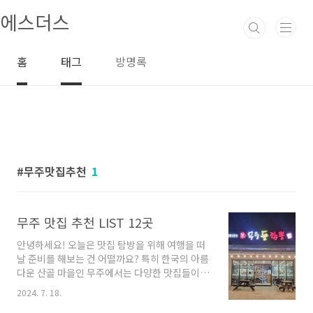
본문 바로가기
에스더스
홈
태그
방명록
무주맛집추천
1
무주 맛집 추천 LIST 12곳
안녕하세요! 오늘은 맛집 탐방을 위해 여행을 떠
날 준비를 해보는 건 어떨까요? 특히 한국의 아름
다운 산골 마을인 무주에서는 다양한 맛집들이
숨어있어요. 지금부터 한끼를 위한 최적의 장소
2024. 7. 18.
들을 찾아가볼까요? 함께 무주 맛집 여행을 떠나