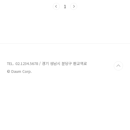
겠습니다. 함께 떠나볼까요? 안성 가볼만한곳 9
곳 추천 1. 아쿠아필드 안성 추천 주소 : 경기 안성
1
시 공도읍 서동대로 3930-39 워터파크 안성에
위치한 아쿠아필드는 힐링을 원하는 이들에게 최
적의 장소입니다. 찜질스파는 중학생 이상을 위
한 대인 요금은 25,000원이며, 36개월부터 초등
학생까지를 위한 소인 요금은 20,000원입니다.
36개월 미만의 어린이는 무료로 이용할 수 있습
니다. 또한 워터파크를 즐길 수도 있는데, 대인 요
금은 45,000원이고 소인 요금은 35,00..
TEL. 02.1234.5678 / 경기 성남시 분당구 판교역로
© Daum Corp.