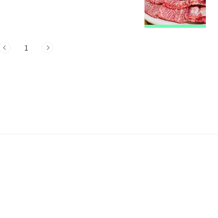
함양읍 용평중앙길 13 대웅한우촌식당소고기
에 위치한 맛집으로, 신선한 미경산 한우
접 키운 한우를 사용하여 최고의 맛과 품질
이 없는 암소를 지칭하며, 부드러운 육질과
1