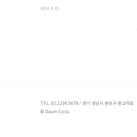
곳 소개 1. 대웅한우촌식당 소개주소 : 경남 함양군 
2024. 8. 21.
구이 대웅한우촌식당은 경남 함양군 함양읍 용평중앙길
를 전문으로 제공하는 곳입니다. 이 식당은 농장에서 직
을 자랑합니다.미경산 한우란?미경산 한우는 출산 경험
풍부한 마블링으로 뛰어난 맛을 자랑합니다. 대웅..
TEL. 02.1234.5678 / 경기 성남시 분당구 판교역로
© Daum Corp.