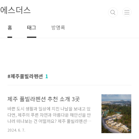
본문 바로가기
에스더스
홈
태그
방명록
제주풀빌라펜션
1
제주 풀빌라펜션 추천 소개 3곳
바쁜 도시 생활과 일상에 지친 나날을 보내고 있
다면, 제주의 푸른 자연과 아름다운 해안선을 만
나러 떠나보는 건 어떨까요? 제주 풀빌라펜션은
제주의 아름다운 자연환경과 편안한 휴식을 동시
2024. 6. 7.
에 즐길 수 있는 최고의 선택입니다. 이번에는 다