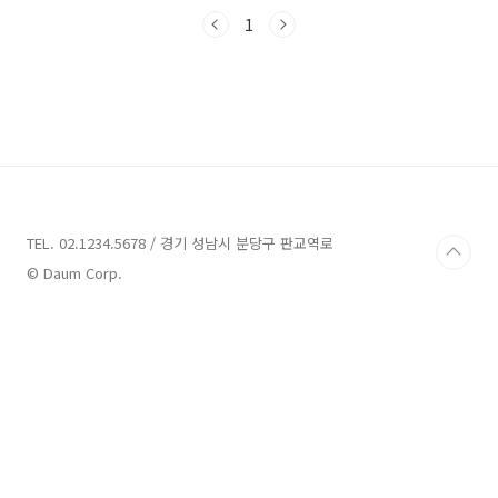
양한 풀빌라펜션 업체들을 소개해드리겠습니다.
광활한 푸른 대자연을 배경으로 한 제주 풀빌라
1
펜션들을 알아보고, 특별한 여행을 계획해 보세
요. 그 어느 곳에서도 느낄 수 없는 여유로움과 행
복한 시간이 당신을 기다리고 있을 것입니다.제
주 풀빌라펜션 3곳 정보 1. 스테이 온 정보주소 :
제주 제주시 애월읍 신상로 399펜션 **6월 14
일 프라이빗 개별 수영장 무료 오픈**제주시 애
월읍 소길리에 위치한 독채 리조트 스테이 온입
니다.편안한 공간과 은은하게 들리는 새소리 향
긋한 풀..
TEL. 02.1234.5678 / 경기 성남시 분당구 판교역로
© Daum Corp.