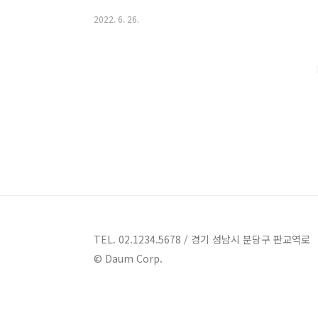
차대출 대출대상) 서울보증보험 발급 가능한 고객 만19
2022. 6. 26.
능한 급여소득 고객 등 대출기간) 신차경우 1년부터 10
보증보험(주) 보증한도금액 이내 신차의경우 6천 중고차의
출금리) 기준금리 + 가산금리 - 우대금리 개인별로 금
신용상태, 등급,대출현황에 따라 차등 적용되는 ..
TEL. 02.1234.5678 / 경기 성남시 분당구 판교역로
© Daum Corp.