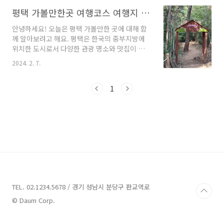
분들과 함께 추천해보고자 합니다. 함께 시작해
볼까요?평택 가볼만한곳 10곳 안내 1. 청학농장
평택 가볼만한곳 여행코스 여행지 알아봐요
안내주소 : 경기 평택시 진위면 야막길 87-20 청
안녕하세요! 오늘은 평택 가볼만한 곳에 대해 함
학농장관광농원,팜스테이 평택에 위치한 청학
께 알아보려고 해요. 평택은 한국의 중부지방에
농장은 도시농업사에 의해 운영되며, GAP 농산
위치한 도시로서 다양한 관광 명소와 맛집이 즐
물우수관리 인증을 받은 체험교육농장입니다.청
비하죠. 이번 글에서는 평택에서 즐길 수 있는 다
학농장은 체리, 블루베리, 방울토마토, 샤인머스
2024. 2. 7.
양한 활동과 추천하는 업체들을 소개해드릴 거예
켓 그리고 사과대추를 생산하고 판매하는 농장입
요. 함께 평택의 매력을 발견해보시죠! 평택 가볼
니다. 이외에도 체험장도 운영하고 있어 방문객
만한곳 11곳 안내 1. 덕동산 근린공원 안내 주소 :
1
은 신선하고 맛있는 과일을 직접 수확하는 즐거
경기 평택시 비전동 산84-14 근린공원 평택 가볼
운 경험을 할 수 있습..
만한 곳 중에 가장 가까운 곳으로 소개되는 덕동
산 근린공원은 경기 평택시 비전동에 위치하고
있습니다. 이 공원은 평택역에서도 가까워 접근
성이 좋아 많은 사람들이 찾는 곳 중 하나입니다.
덕동산 근린공원은 체력 단련을 위한 다양한 기
구들이 마련되어 있어 운동을 즐기는 분들께 추
천합니다. 철봉, 평행봉, 벤치프레스 등 다양한 기
구..
TEL. 02.1234.5678 / 경기 성남시 분당구 판교역로
© Daum Corp.