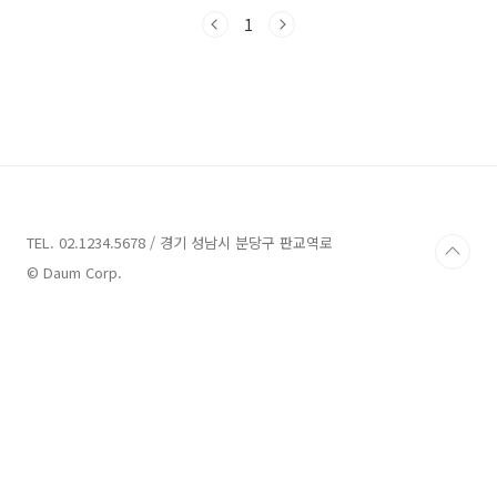
있습니다 요즘처럼 힘든시기 대출은 필수라고 할
수 있겠죠 신한 플러스 모기지론 대출대상) 만19
1
세이상 내국 거주 고객 주택 담보로 할 수 있는 주
택 소유자 재직및 소득 증빙 가능하신 고객 대출
기간) 최장10년까지 가능합니다 대출금리)
3.89%의 연평균 최저 금리 대출한도) 담보기준
가 X 정규담보비율 - 선순위채권 + 소액보증금공
제액 범위 안에서 ( 개인별로 한도 차이 있습니
다) LTV규제제한 투기과열지구 LTV40%, 조정
대상지역 LTV50%, 비규제지역 LTV70%, 생애
최초주..
TEL. 02.1234.5678 / 경기 성남시 분당구 판교역로
© Daum Corp.