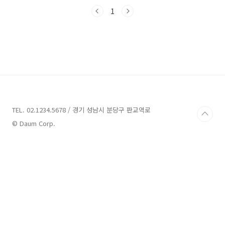
보시죠! 청주 가볼만한곳 14곳 소개 1. 스트리츠
댄스학원 소개 주소 : 충북 청주시 서원구 사직대
1
로 85 2층,3층 댄스학원 스트리츠 댄스학원은 청
주시 서원구에 위치한 댄스학원입니다. 주소는
사직대로 85 2층, 3층에 위치해 있습니다. 방문
상담을 원하실 경우, 예약이 필수입니다. 스트리
츠 댄스학원인 청주댄스학원 스트리츠 아카데미
는 사창동 147-12에 위치해 있습니다. 이 학원은
중부권에서 가장 크고 최고의 시설을 자랑하며,
140평의 규모를 자랑합니다. 댄스 룸은 총 ..
TEL. 02.1234.5678 / 경기 성남시 분당구 판교역로
© Daum Corp.