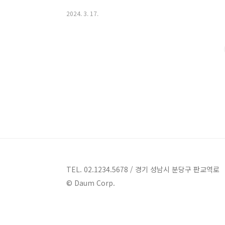
만한곳 13곳 안내 1. 수양개빛터널 안내 주소 : 충북 단
2024. 3. 17.
북에 위치한 가볼만한 곳 중 하나인 수양개빛터널을 소
양군 적성면에 위치하고 있으며, 수양개유적로 390번지에
소 중 하나로 알려져 있습니다. 수양개빛터널은 선사 시
문하는 사람들은 고대 역사와 문화에 대한 지..
TEL. 02.1234.5678 / 경기 성남시 분당구 판교역로
© Daum Corp.