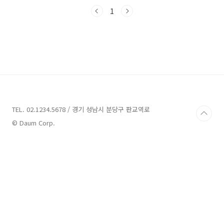
서 제공되는 특별한 경험을 즐길 수 있는 업체 몇
군데를 소개해보려고 합니다. 함께 즐거운 시간
1
을 보낼 수 있는 업체들을 알아보겠습니다.오이
도 풀빌라펜션 4곳 소개 1. 구름바다 독채 풀빌
라 소개주소 : 경기 안산시 단원구 부흥로 287-
182펜션 오이도 풀빌라펜션에 대해 소개해드리
겠습니다.오이도 풀빌라펜션은 경기 안산시 단원
구에 위치한 구름바다 펜션 단지에 있습니다. 대
부도풀빌라 펜션단지 내에 위치하여 편리한 접근
성을 가지고 있습니다.오이도 풀빌라펜션은 대부
도에서 다양한 활동을..
TEL. 02.1234.5678 / 경기 성남시 분당구 판교역로
© Daum Corp.