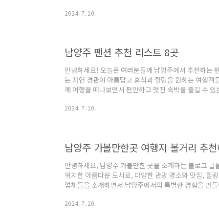
레이키푸이스토 키즈풀빌라 정보주소 : 경기 가평군 상면 
2024. 7. 10.
이스토 키즈풀빌라펜션 레이키푸이스토 키즈풀빌라는 
주소는 가평군 상면 수목원로386번길 14-11이며, 
스토 키즈풀빌라는 호텔과 키즈카페의 장점을 결합한 공간
인들이 이용할 수 있는 수영장을 보유하고 있습니다.내부는
남양주 펜션 추천 리스트 8곳
안녕하세요! 오늘은 여러분들께 남양주에서 추천하는 펜
는 자연 경관이 아름답고 휴식과 힐링을 원하는 여행객들
께 여행을 떠나보면서 편안하고 멋진 숙박을 즐길 수 있
시작해볼까요?남양주 펜션 8곳 추천 1. 베니베럼 추천주
2024. 7. 10.
번길 13-11펜션 남양주 펜션 소개 - 베니베럼남양주
아래에 위치한 펜션입니다. 이곳은 매력적인 계곡이 있는
줍니다.베니베럼은 다양한 객실 구조를 갖추고 있어 연
수 있습니다. 객실마다 다른 매력을 가지고 있으며..
남양주 가볼만한곳 여행지 볼거리 추
안녕하세요, 남양주 가볼만한 곳을 소개하는 블로그 글
위치한 아름다운 도시로, 다양한 관광 명소와 맛집, 힐
업체들을 소개하면서 남양주에서의 특별한 경험을 만들
분과 함께 남양주를 탐험해보겠습니다. 이제부터는 본
2024. 7. 10.
특별한 추억을 만들어보시길 바랍니다.남양주 가볼만한곳 
기 남양주시 와부읍 월문리계곡 남양주시 와부읍 월문