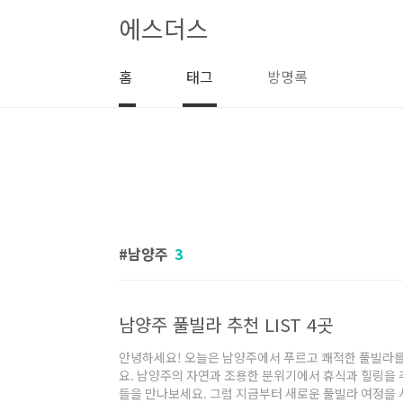
본문 바로가기
에스더스
홈
태그
방명록
남양주
3
남양주 풀빌라 추천 LIST 4곳
안녕하세요! 오늘은 남양주에서 푸르고 쾌적한 풀빌라를
요. 남양주의 자연과 조용한 분위기에서 휴식과 힐링을
들을 만나보세요. 그럼 지금부터 새로운 풀빌라 여정을 