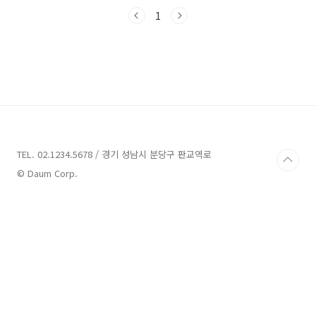
다. 지금부터 함께해요!경기 가볼만한곳 12곳 정
보 1. 서울대공원 정보주소 : 경기 과천시 대공원
1
광장로 102동물원 경기도 과천시에 위치한 서
울대공원은 가볼만한 곳으로 많은 관광객들을 유
혹하는 명소입니다. 서울대공원은 동물원, 테마
가든, 캠핑장으로 구성되어 있어 다양한 즐길거
리를 제공합니다.먼저, 동물원은 서울대공원의
대표적인 관광지로 많은 동물들을 관찰하고 만날
수 있는 곳입니다. 동물원의 입장료는 어른은
5,000원, 청소년은 3,000원, 어린이는 2,000원
입..
TEL. 02.1234.5678 / 경기 성남시 분당구 판교역로
© Daum Corp.